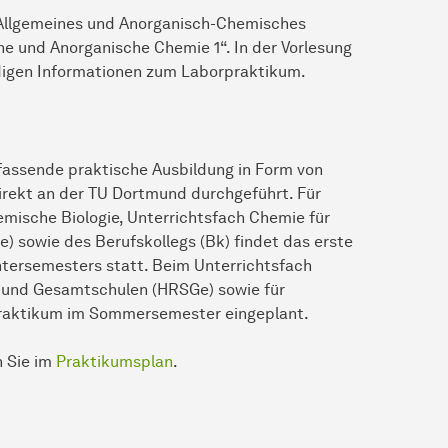
„Allgemeines und Anorganisch-Chemisches
e und An­or­ga­ni­sche Chemie 1“. In der Vorlesung
digen Informationen zum Laborpraktikum.
assende prak­ti­sche Ausbildung in Form von
irekt an der TU Dortmund durchgeführt. Für
ische Biologie, Unterrichtsfach Chemie für
 sowie des Berufskollegs (Bk) findet das erste
ntersemesters statt. Beim Unterrichtsfach
- und Gesamtschulen (HRSGe) sowie für
Praktikum im Sommersemester eingeplant.
n Sie im
Praktikumsplan
.