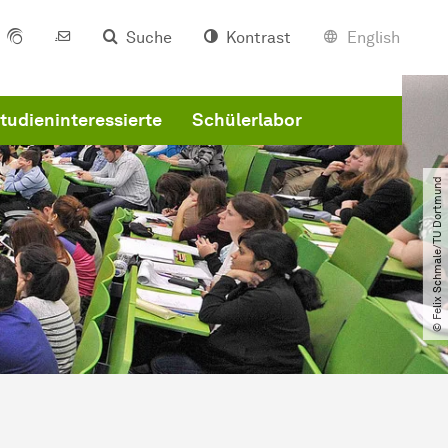
Suche
Kontrast
English
tudieninteressierte
Schülerlabor
© Felix Schmale​/​TU Dortmund