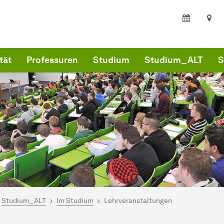
tät
Professuren
Studium
Studium_ALT
S
ind hier:
artseite
Studium_ALT
Im Studium
Lehrveranstaltungen