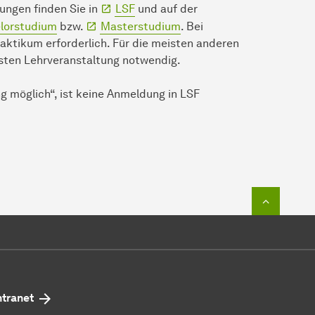
ungen finden Sie in
LSF
und auf der
lorstudium
bzw.
Masterstudium
. Bei
aktikum erforderlich. Für die meisten anderen
rsten Lehrveranstaltung notwendig.
ng möglich“, ist keine Anmeldung in LSF
Zum Seit
ntranet