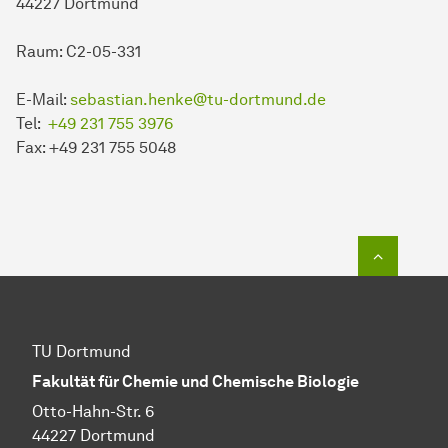
44227 Dortmund
Raum: C2-05-331
E-Mail:
sebastian.henke@tu-dortmund.de
Tel:
+49 231 755 3976
Fax: +49 231 755 5048
Zum Seit
TU Dortmund
Fakultät für Chemie und Chemische Biologie
Otto-Hahn-Str. 6
44227 Dortmund