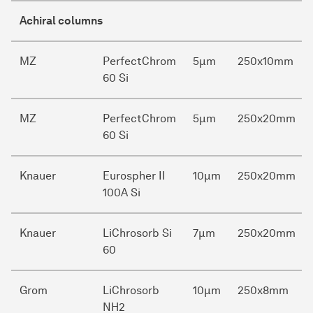
Achiral columns
MZ
PerfectChrom
5µm
250x10mm
60 Si
MZ
PerfectChrom
5µm
250x20mm
60 Si
Knauer
Eurospher II
10µm
250x20mm
100A Si
Knauer
LiChrosorb Si
7µm
250x20mm
60
Grom
LiChrosorb
10µm
250x8mm
NH2