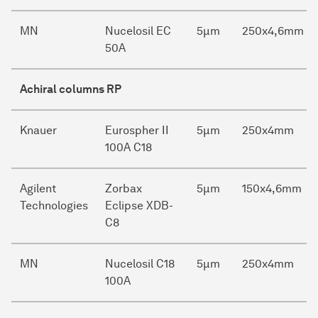
MN
Nucelosil EC
5µm
250x4,6mm
50A
Achiral columns RP
Knauer
Eurospher II
5µm
250x4mm
100A C18
Agilent
Zorbax
5µm
150x4,6mm
Technologies
Eclipse XDB-
C8
MN
Nucelosil C18
5µm
250x4mm
100A