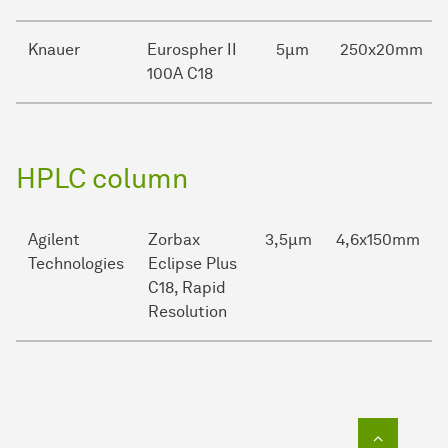
Knauer
Eurospher II
5µm
250x20mm
100A C18
HPLC column
Agilent
Zorbax
3,5µm
4,6x150mm
Technologies
Eclipse Plus
C18, Rapid
Resolution
Zum Seit