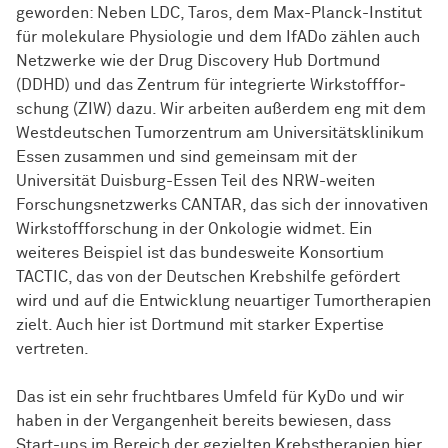
geworden: Neben LDC, Taros, dem Max-Planck-Institut
für molekulare Physiologie und dem IfADo zählen auch
Netzwerke wie der Drug Discovery Hub Dortmund
(DDHD) und das Zentrum für integrierte
Wirk­stoff­for­
schung
(ZIW) dazu. Wir arbeiten außerdem eng mit dem
Westdeutschen Tumorzentrum am Universitätsklinikum
Essen zusammen und sind gemeinsam mit der
Universität Duisburg-Essen Teil des NRW-weiten
Forschungsnetzwerks CANTAR, das sich der innovativen
Wirk­stoff­for­schung
in der Onkologie widmet. Ein
weiteres Beispiel ist das bundesweite Konsortium
TACTIC, das von der Deutschen Krebshilfe gefördert
wird und auf die
Ent­wick­lung
neuartiger Tumortherapien
zielt. Auch hier ist Dortmund mit starker Expertise
vertreten.
Das ist ein sehr fruchtbares Umfeld für KyDo und wir
haben in der Vergangenheit bereits bewiesen, dass
Start-ups im Bereich der gezielten Krebstherapien hier