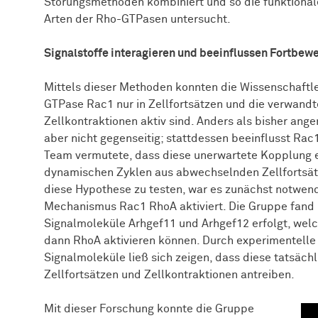
Störungsmethoden kombiniert und so die funktional
Arten der Rho-GTPasen untersucht.
Signalstoffe interagieren und beeinflussen Fortbew
Mittels dieser Methoden konnten die Wissen­schaft­l
GTPase Rac1 nur in Zellfortsätzen und die verwand
Zellkontraktionen aktiv sind. Anders als bisher 
aber nicht gegenseitig; stattdessen beeinflusst Rac1
Team vermutete, dass diese unerwartete Kopplung e
dynamischen Zyklen aus abwechselnden Zellfortsätz
diese Hypothese zu testen, war es zunächst notwend
Mechanismus Rac1 RhoA aktiviert. Die Gruppe fand 
Signalmoleküle Arhgef11 und Arhgef12 erfolgt, welc
dann RhoA aktivieren können. Durch experimentelle 
Signalmoleküle ließ sich zeigen, dass diese tatsäch
Zellfortsätzen und Zellkontraktionen antreiben.
Mit dieser Forschung konnte die Gruppe