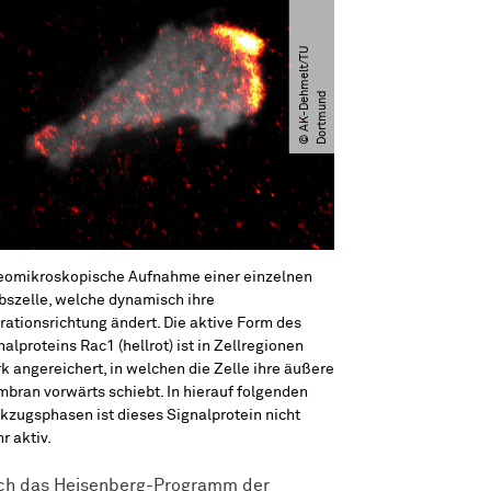
©
A
K
-
D
e
m
e
l
t​
/​
T
U
D
o
r
t
m
u
n
h
d
eomikroskopische Aufnahme einer einzelnen
bszelle, welche dynamisch ihre
rationsrichtung ändert. Die aktive Form des
nalproteins Rac1 (hellrot) ist in Zellregionen
rk angereichert, in welchen die Zelle ihre äußere
bran vorwärts schiebt. In hierauf folgenden
kzugsphasen ist dieses Signalprotein nicht
r aktiv.
urch das Heisenberg-Programm der