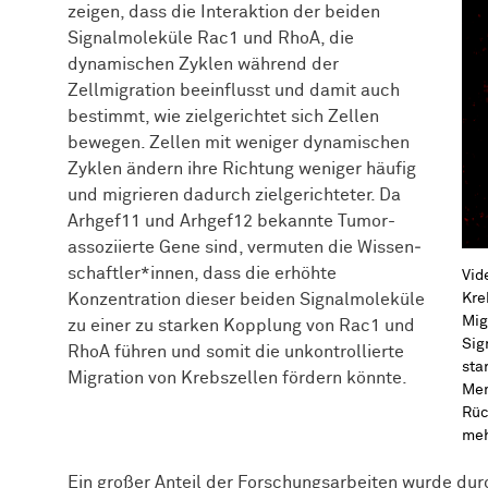
zeigen, dass die Interaktion der beiden
Signalmoleküle Rac1 und RhoA, die
dynamischen Zyklen während der
Zellmigration beeinflusst und damit auch
bestimmt, wie zielgerichtet sich Zellen
bewegen. Zellen mit weniger dynamischen
Zyklen ändern ihre Richtung weniger häufig
und migrieren dadurch zielgerichteter. Da
Arhgef11 und Arhgef12 bekannte Tumor-
assoziierte Gene sind, vermuten die Wissen­
schaft­ler*innen, dass die erhöhte
Vid
Konzentration dieser beiden Signalmoleküle
Kre
Mig
zu einer zu starken Kopplung von Rac1 und
Sig
RhoA führen und somit die unkontrollierte
sta
Migration von Krebszellen fördern könnte.
Mem
Rüc
meh
Ein großer Anteil der Forschungsarbeiten wurde d