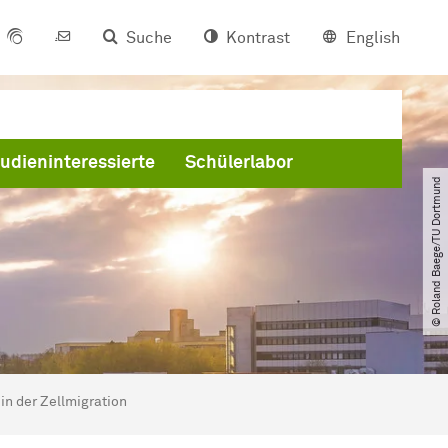
Suche
Kontrast
English
udieninteressierte
Schülerlabor
© Roland Baege​/​TU Dortmund
n der Zellmigration