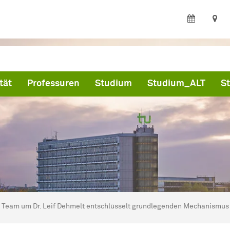
tät
Professuren
Studium
Studium_ALT
St
ind hier:
artseite
Team um Dr. Leif Dehmelt entschlüsselt grundlegenden Mechanismus i