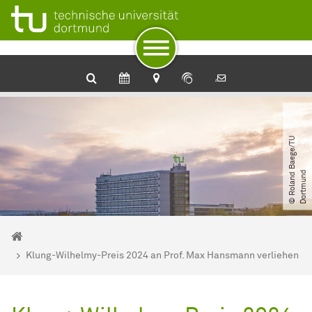
Zum Navigationspfad
Unterseiten von „Nachrichtendetail“
Zur Navigation
Zum Schnellzugriff
Zum Fuß der Seite mit weiteren Services
Zum Inhalt
Zur Startseite
©
R
o
l
a
n
d
B
a
e
g
e​
/​
T
U
D
o
r
t
m
u
n
d
Sie sind hier:
Startseite
Klung-Wilhelmy-Preis 2024 an Prof. Max Hansmann verliehen