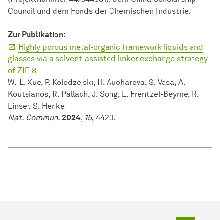
Council und dem Fonds der Chemischen Industrie.
Zur
Pub­li­ka­tion
:
Highly porous metal-organic framework liquids and
glasses via a solvent-assisted linker exchange strategy
of ZIF-8
W.-L. Xue, P. Kolodzeiski, H. Aucharova, S. Vasa, A.
Koutsianos, R. Pallach, J. Song, L. Frentzel-Beyme, R.
Linser, S. Henke
Nat. Commun.
2024
,
15
, 4420.