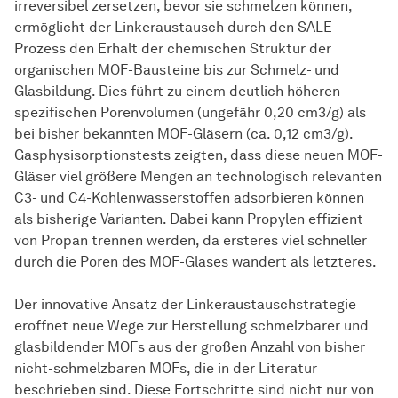
irreversibel zersetzen, bevor sie schmelzen können,
ermöglicht der Linkeraustausch durch den SALE-
Prozess den Erhalt der
che­mi­schen
Struktur der
organischen MOF-Bausteine bis zur Schmelz- und
Glasbildung. Dies führt zu einem deutlich höheren
spezifischen Porenvolumen (ungefähr 0,20 cm3/g) als
bei bisher bekannten MOF-Gläsern (ca. 0,12 cm3/g).
Gasphysisorptionstests zeigten, dass diese neuen MOF-
Gläser viel größere Mengen an technologisch relevanten
C3- und C4-Kohlenwasserstoffen adsorbieren können
als bisherige Varianten. Dabei kann Propylen effizient
von Propan trennen werden, da ersteres viel schneller
durch die Poren des MOF-Glases wandert als letzteres.
Der innovative Ansatz der Linkeraustauschstrategie
eröffnet neue Wege zur
Her­stel­lung
schmelzbarer und
glasbildender MOFs aus der großen Anzahl von bisher
nicht-schmelzbaren MOFs, die in der Literatur
beschrieben sind. Diese Fortschritte sind nicht nur von